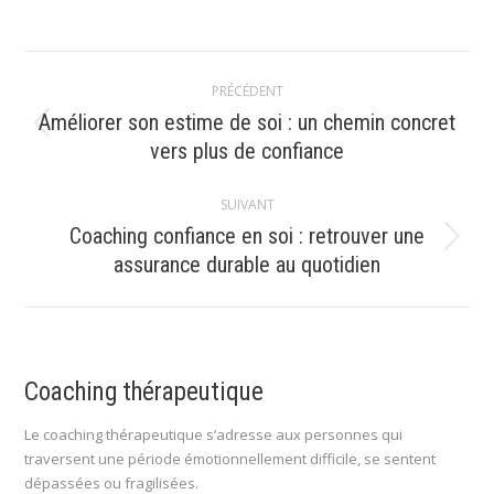
Navigation
PRÉCÉDENT
article
Améliorer son estime de soi : un chemin concret
Article
vers plus de confiance
précédent
:
SUIVANT
Coaching confiance en soi : retrouver une
Article
assurance durable au quotidien
suivant
:
Coaching thérapeutique
Le coaching thérapeutique s’adresse aux personnes qui
traversent une période émotionnellement difficile, se sentent
dépassées ou fragilisées.