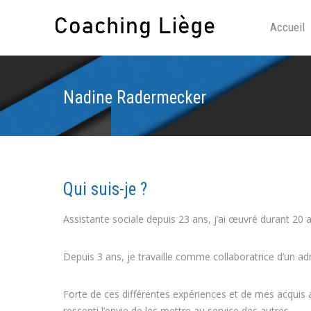
Accueil
Nadine Radermecker
Qui suis-je ?
Assistante sociale depuis 23 ans, j’ai œuvré durant 20 a
Depuis 3 ans, je travaille comme collaboratrice d’un ad
Forte de ces différentes expériences et de mes acquis 
ressenti l’envie de les mettre au service des autres.