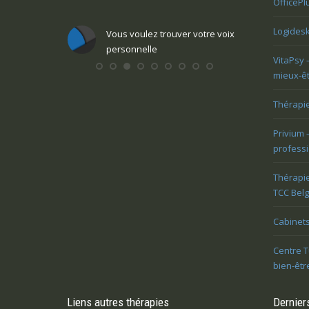
OfficePl
sortir?
Logidesk
ndre une
Vous voulez trouver votre voix
nte
personnelle
Vous v
VitaPsy 
perso
mieux-ê
Thérapi
Privium 
professi
Thérapi
TCC Bel
Cabinets
Centre T
bien-êtr
Liens autres thérapies
Derniers