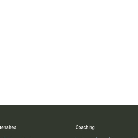
tombée dessus et j’ai
tenaires
On m’impose une nouvelle façon de
Coaching
Je sui
 à la vie. Comment m’en
travailler et je le vis très mal. Quelle
vide 