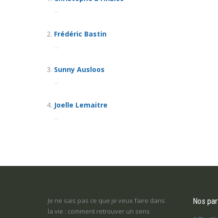
...
Frédéric Bastin
...
Sunny Ausloos
...
Joelle Lemaitre
...
e et j’aimerais
Je ne sais pas ce que je veux faire dans
Une tuile m’est 
Nos par
 possible?
la vie : comment retrouver un sens
perdu tout goût