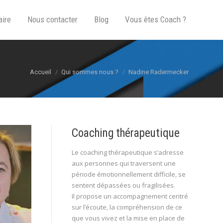
aire
Nous contacter
Blog
Vous êtes Coach ?
Vous êtes ici :
Accueil
Qui sommes nous ?
Nadine Radermecker
Coaching thérapeutique
Le coaching thérapeutique s’adresse
aux personnes qui traversent une
période émotionnellement difficile, se
sentent dépassées ou fragilisées.
Il propose un accompagnement centré
sur l’écoute, la compréhension de ce
que vous vivez et la mise en place de