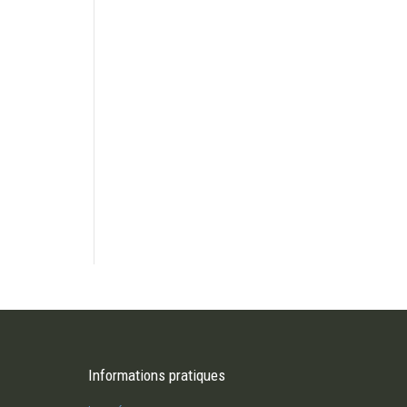
s retraité et je ressens un grand
Informations pratiques
J’ai des problèmes relationnels avec
dans ma vie. Comment puis-je me
entourage, et je m’isole