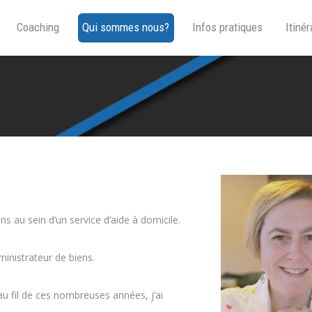
Coaching
Qui sommes nous?
Infos pratiques
Itinér
ns au sein d’un service d’aide à domicile.
ministrateur de biens.
au fil de ces nombreuses années, j’ai