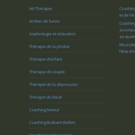
Art Thérapie
Coaching
et de l’
Arrêter de fumer
Coaching
accompag
Sophrologie et relaxation
au quoti
Réussite
Thérapie de la phobie
l’état d’
Thérapie d’enfant
Thérapie de couple
Thérapie de la dépression
Thérapie du Deuil
Coaching Namur
Coaching Brabant Wallon