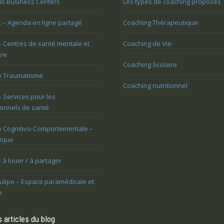
us Business Centers
Les types de coaching proposés
issue?
rendr
 – Agenda en ligne partagé
Coaching Thérapeutique
Vous avez du mal à vivre le
oulez trouver votre voix
– Centres de santé mentale et
Coaching de Vie
changement et vous êtes mal à
nnelle
tre
l’aise
Coaching Scolaire
e Traumatisme
Coaching nutritionnel
– Services pour les
onnels de santé
e Cognitivo-Comportementale –
gique
 à louer / à partager
ulipe – Espace paramédicale et
e
 articles du blog