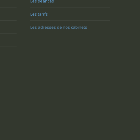
Les séances
e utile?
Les tarifs
Vous n’arrivez pas à surmonter 
Vous avez du mal à vivre le
difficulté, un blocage, une réacti
Les adresses de nos cabinets
changement et vous êtes mal à
disproportionnée dans une relat
l’aise