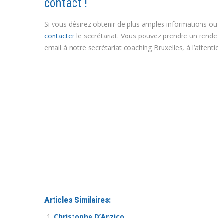
contact !
Si vous désirez obtenir de plus amples informations ou 
contacter
le secrétariat. Vous pouvez prendre un rend
email à notre secrétariat coaching Bruxelles, à l’attent
Coaching à Liège, Coaching Seraing, Coaching Verviers
Nadine Radermecker Coach Liège
Coaching Liège
Nadine Radermecker Coach Liège
Coach Welkenraedt | Nadine Radermecker
Articles Similaires:
Christophe D’Anzico