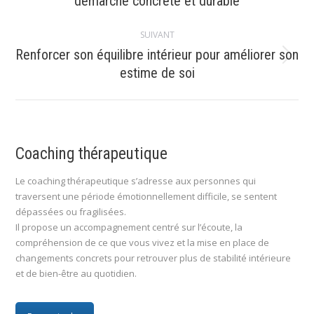
démarche concrète et durable
précédent
:
SUIVANT
Renforcer son équilibre intérieur pour améliorer son
Article
estime de soi
suivant
:
Coaching thérapeutique
Le coaching thérapeutique s’adresse aux personnes qui
traversent une période émotionnellement difficile, se sentent
dépassées ou fragilisées.
Il propose un accompagnement centré sur l’écoute, la
compréhension de ce que vous vivez et la mise en place de
changements concrets pour retrouver plus de stabilité intérieure
et de bien-être au quotidien.