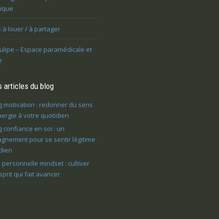
gique
 à louer / à partager
ulipe – Espace paramédicale et
e
 articles du blog
 motivation : redonner du sens
énergie à votre quotidien
 confiance en soi : un
nement pour se sentir légitime
dien
 personnelle mindset : cultiver
esprit qui fait avancer