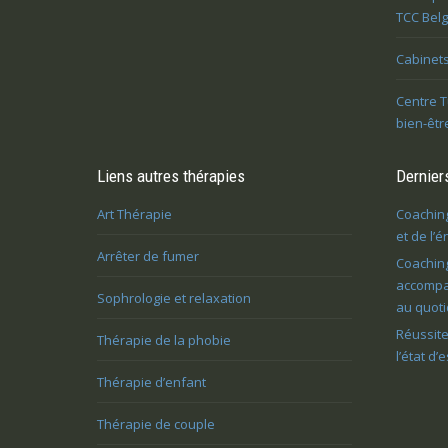
TCC Bel
Cabinets
Centre T
bien-êtr
Liens autres thérapies
Derniers
Art Thérapie
Coaching
et de l’
Arrêter de fumer
Coaching
accompag
Sophrologie et relaxation
au quoti
Réussite
Thérapie de la phobie
l’état d’
Thérapie d’enfant
Thérapie de couple