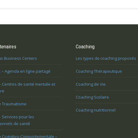
:
tenaires
Une tuile m’est tombée dessus et j’ai
Coaching
On m’impose une nouvelle faço
perdu tout goût à la vie. Comment m’en
travailler et je le vis très mal. Qu
us Business Centers
Les types de coaching proposés
sortir?
issue?
 – Agenda en ligne partagé
Coaching Thérapeutique
Vous avez du mal à vivre
Vous voulez trouver votre voix
– Centres de santé mentale et
Coaching de Vie
changement et vous êtes
personnelle
tre
l’aise
Coaching Scolaire
e Traumatisme
Coaching nutritionnel
– Services pour les
onnels de santé
e Cognitivo-Comportementale –