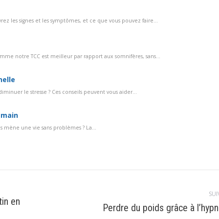
z les signes et les symptômes, et ce que vous pouvez faire...
me notre TCC est meilleur par rapport aux somnifères, sans...
nelle
minuer le stresse ? Ces conseils peuvent vous aider...
 main
s mène une vie sans problèmes ? La...
SUI
tin en
Article
Perdre du poids grâce à l’hyp
suivant