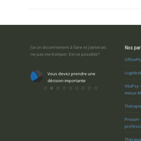
:
scernement à faire et j’aimerais
Je ne sais pas ce que je veux faire dans
Nos par
 tromper. Est-ce possible?
la vie : comment retrouver un sens
OfficePl
Logidesk
ous devez prendre une
Vous voulez trouver votre voix
écision importante
personnelle
VitaPsy 
mieux-ê
Thérapi
Privium 
professi
Thérapi