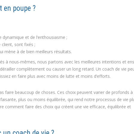
t en poupe ?
une dynamique et de l’enthousiasme ;
client, sont fixés ;
i mène à de bien meilleurs résultats.
ssés à nous-mêmes, nous partons avec les meilleures intentions et ens
dérailler complètement ou causer un long retard. Un coach de vie pe
ssiez en faire plus avec moins de lutte et moins d’efforts.
as faire beaucoup de choses. Ces choix peuvent varier de profonds à t
sfaisante, plus ou moins équilibrée, qui rend notre processus de vie p
e comment faire des choix qui créent une vie efficace, équilibrée et
c un coach de vie ?