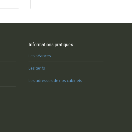
n de
Je suis retraité et je ressens un grand
Informations pratiques
J’ai des problèmes re
elle
vide dans ma vie. Comment puis-je me
entourage, et je m’iso
Les séances
rendre utile?
Les tarifs
Vous n’arrivez p
 le
Vous avez du mal à vivre le
difficulté, un blo
Les adresses de nos cabinets
 mal à
changement et vous êtes mal à
disproportionnée
l’aise