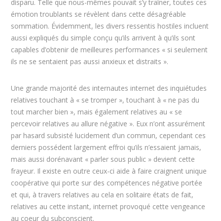
disparu. Telle que nous-mêmes pouvait s’y traîner, toutes ces
émotion troublants se révèlent dans cette désagréable
sommation. Évidemment, les divers ressentis hostiles incluent
aussi expliqués du simple conçu qu’ils arrivent à qu’ils sont
capables d’obtenir de meilleures performances « si seulement
ils ne se sentaient pas aussi anxieux et distraits ».
Une grande majorité des internautes internet des inquiétudes
relatives touchant à « se tromper », touchant à « ne pas du
tout marcher bien », mais également relatives au « se
percevoir relatives au allure négative ». Eux n’ont assurément
par hasard subsisté lucidement d’un commun, cependant ces
derniers possédent largement effroi qu’ils n’essaient jamais,
mais aussi dorénavant « parler sous public » devient cette
frayeur. Il existe en outre ceux-ci aide à faire craignent unique
coopérative qui porte sur des compétences négative portée
et qui, à travers relatives au cela en solitaire états de fait,
relatives au cette instant, internet provoqué cette vengeance
au coeur du subconscient.