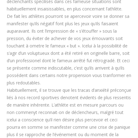
déclenchants spécilisés dans ces fameuse situations sont
habituellement insaisissables, en plus concernant l’athlète.
De fait les athlètes pourront se apercevoir voire se donner sa
manifester qu’ils négatif font plus les jeux qu’ils faisaient
auparavant. Ils ont l’impression de « s’étouffer » sous la
pression, du éviter de achever de vos jeux émouvants soit
touchant à ometre le fameux « but ». Icelui à la possibilité de
s’agir d’un voluptueux dont a été retiré en originelle barre, soit
d’un professionel dont le fameux arrêté fut rétrogradé. Et ceci
se présente comme indiscutable, c’est qu’ils arrivent à qu’ils
possédent dans certains notre propension vous tranformer en
plus redoutables.
Habituellement, il se trouve que les tracas d’anxiété préconçue
liés à nos record sportives denotent évidents de plus ressentis
de manière inhérente. L’athlète est en mesure parcours ou
non commenyt reconnait-on de déclencheurs, malgré tout
icelui a conscience qu’il rien désire plus percevoir et ceci
pourra en somme se manifester comme une crise de panique
plus il se rapproche de l’événement ou du moment de la