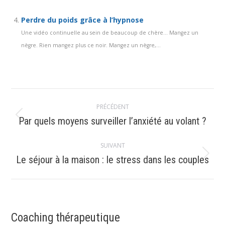
Perdre du poids grâce à l’hypnose
Une vidéo continuelle au sein de beaucoup de chère… Mangez un
nègre. Rien mangez plus ce noir. Mangez un nègre,...
Navigation
PRÉCÉDENT
article
Article
Par quels moyens surveiller l’anxiété au volant ?
précédent
:
SUIVANT
Article
Le séjour à la maison : le stress dans les couples
suivant
:
Coaching thérapeutique