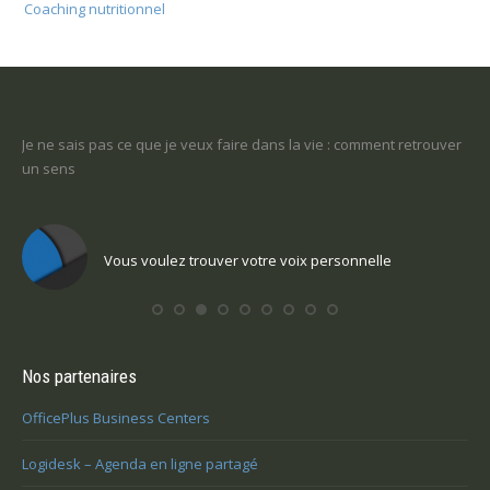
Coaching nutritionnel
-ce
Je ne sais pas ce que je veux faire dans la vie : comment retrouver
Une
un sens
Com
Vous voulez trouver votre voix personnelle
Nos partenaires
OfficePlus Business Centers
Logidesk – Agenda en ligne partagé