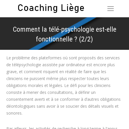
Comment la télé-psychologie est-elle
fonctionnelle ? (2/2)
Vous êtes ici :
Le problème des plateformes où sont proposés des services
de télépsychologie assistée par ordinateur est encore plus
grave, et comment risquent en réalité de faire que les
cliniciens ne puissent même plus respecter toutes leurs
obligations morales et légales. Le défi pour les cliniciens
consiste à mener des consultations, à définir un
consentement averti et à se conformer à d’autres obligations
déontologiques sans avoir à se soucier des détails visuels et
sonores.
Par ailleurs, les activités de recherche à long terme à l’appui