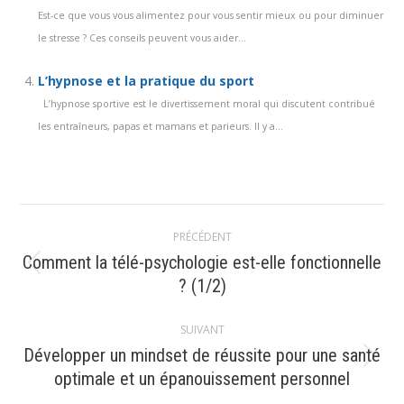
Est-ce que vous vous alimentez pour vous sentir mieux ou pour diminuer
le stresse ? Ces conseils peuvent vous aider...
L’hypnose et la pratique du sport
L’hypnose sportive est le divertissement moral qui discutent contribué
les entraîneurs, papas et mamans et parieurs. Il y a...
Navigation
PRÉCÉDENT
article
Comment la télé-psychologie est-elle fonctionnelle
Article
? (1/2)
précédent
:
SUIVANT
Développer un mindset de réussite pour une santé
Article
optimale et un épanouissement personnel
suivant